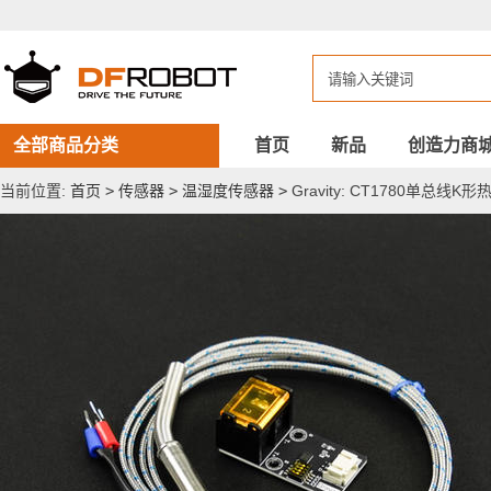
Gravity:
CT1780
单
总
线
K
形
热
全部商品分类
首页
新品
创造力商
电
偶
当前位置:
首页
>
传感器
>
温湿度传感器
>
Gravity: CT1780单总线
传
感
器
（800℃）
-
分
布
式
高
温
监
测