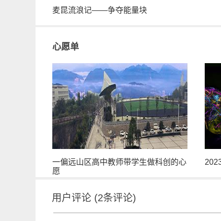
麦昆流浪记——争夺能量块
心愿单
一偏远山区高中教师带学生做科创的心
20
愿
用户评论
(
2
条评论)