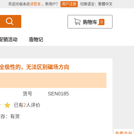
欢迎光临本店
请登录
，新用户？
用户注册
切换语言：
繁體中文
0
购物车
促销活动
造物记
全极性的，无法区别磁场方向
货号
SEN0185
已有
2
人评价
库存：
有货
免费咨询