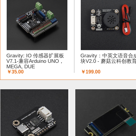
工具 (5)
电缆&电线 (1)
温湿度传感器 (37)
DF纪念品 
结构件 (12)
键盘 (5)
液体传感器 (17)
ESP32&ESP82
3G/4G/5G (1)
IO 扩展板 (75)
Arduino 套件 (7)
声音传
Gravity: IO 传感器扩展板
Gravity：中英文语音合
电源模块 (19)
外壳&保护套 (9)
柔性传感器 (3)
电流
V7.1-兼容Arduino UNO，
块V2.0 - 蘑菇云科创教
MEGA, DUE
￥35.00
￥199.00
加速度传感器 (32)
LattePanda (1)
直流电机驱动器 (11
其他传感器 (8)
GPS (1)
RFID (3)
LCD (17)
LED (
压力传感器 (14)
行空板 (1)
其他开发板 (9)
编码器 (
电容 (1)
直流电机 (19)
电位计 (4)
锂电池 (2)
运动