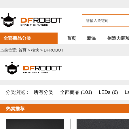
全部商品分类
首页
新品
创造力商
当前位置:
首页
>
模块
>
DFROBOT
分类浏览：
所有分类
全部商品 (101)
LEDs (6)
L
开发原型及配件 (1)
DF纪念品/书籍/套餐 (2)
树莓派 套件
热卖推荐
其他套件 (37)
Boson 套件 (10)
面包板/原型板 (12)