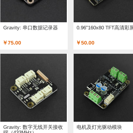
铜柱 (2)
太阳能 (3)
其他电子器件 (5)
其他线材 (15)
无线电（射频） (4)
GSM/GPRS/GPS (1)
开关和按钮 (
Gravity: 串口数据记录器
0.96”160x80 TFT高清彩
空气传感器 (62)
磁传感器 (2)
促销 (1)
适配器和连接器
￥75.00
￥50.00
光线&图像传感器 (27)
心愿单 (5)
套餐 (12)
书籍 (19
OLEDs (7)
其他扩展板 (14)
WiFi (5)
蓝牙 (4)
晶振
STEM/创客 教育 (9)
AI 人工智能 (4)
电子墨水 (2)
Gravity: 数字无线开关接收
电机及灯光驱动模块
端（433MHz）