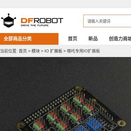
哪
吒
专
用
IO
扩
展
板
全部商品分类
首页
新品
创造力商
当前位置:
首页
>
模块
>
IO 扩展板
>
哪吒专用IO扩展板