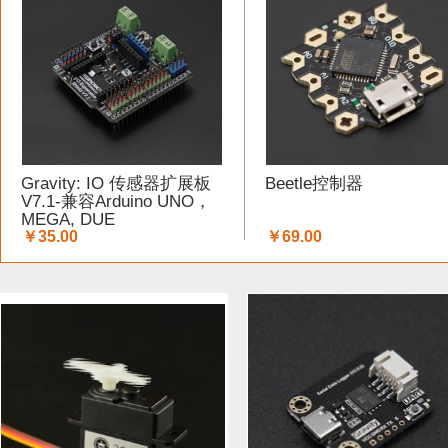
工具 (5)
电缆&电线 (1)
温湿度传感器 (37)
DF纪念品 
结构件 (12)
键盘 (5)
液体传感器 (17)
ESP32&ESP82
3G/4G/5G (1)
IO 扩展板 (75)
Arduino 套件 (7)
声音传
Gravity: IO 传感器扩展板
Beetle控制器
电源模块 (19)
外壳&保护套 (9)
柔性传感器 (3)
电流
V7.1-兼容Arduino UNO，
MEGA, DUE
￥35.00
￥69.00
加速度传感器 (32)
LattePanda (1)
直流电机驱动器 (11
其他传感器 (8)
GPS (1)
RFID (3)
LCD (17)
LED (
压力传感器 (14)
行空板 (1)
其他开发板 (9)
编码器 (
电容 (1)
直流电机 (19)
电位计 (4)
锂电池 (2)
运动