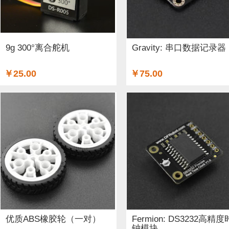
铜柱 (2)
太阳能 (3)
其他电子器件 (5)
其他线材 (15)
无线电（射频） (4)
GSM/GPRS/GPS (1)
开关和按钮 (
9g 300°离合舵机
Gravity: 串口数据记录器
空气传感器 (62)
磁传感器 (2)
促销 (1)
适配器和连接器
￥25.00
￥75.00
光线&图像传感器 (27)
心愿单 (5)
套餐 (12)
书籍 (19
OLEDs (7)
其他扩展板 (14)
WiFi (5)
蓝牙 (4)
晶振
STEM/创客 教育 (9)
AI 人工智能 (4)
电子墨水 (2)
优质ABS橡胶轮（一对）
Fermion: DS3232高精度
钟模块