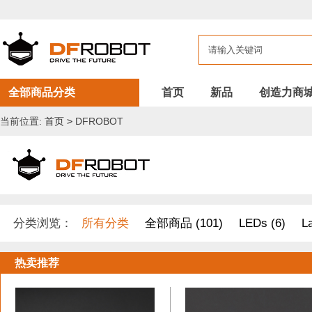
全部商品分类
首页
新品
创造力商
当前位置:
首页
>
DFROBOT
分类浏览：
所有分类
全部商品 (101)
LEDs (6)
L
开发原型及配件 (1)
DF纪念品/书籍/套餐 (2)
树莓派 套件
热卖推荐
其他套件 (37)
Boson 套件 (10)
面包板/原型板 (12)