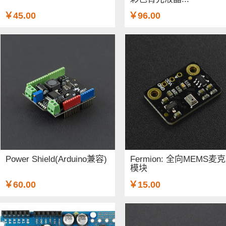
￥45.00
￥96.00
Power Shield(Arduino兼容)
Fermion: 全向MEMS麦
模块
￥60.00
￥15.00