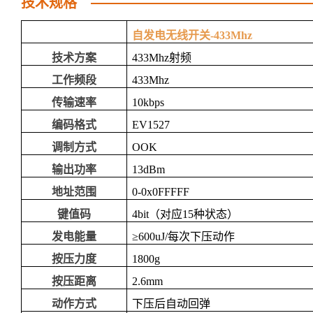
技术规格
自发电无线开关-433Mhz
技术方案
433Mhz射频
工作频段
433Mhz
传输速率
10kbps
编码格式
EV1527
调制方式
OOK
输出功率
13dBm
地址范围
0-0x0FFFFF
键值码
4bit（对应15种状态）
发电能量
≥600uJ/每次下压动作
按压力度
1800g
按压距离
2.6mm
动作方式
下压后自动回弹