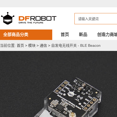
自
发
电
无
线
开
关
-
全部商品分类
首页
新品
创造力商
BLE
Beacon
当前位置:
首页
>
模块
>
通信
>
自发电无线开关 - BLE Beacon