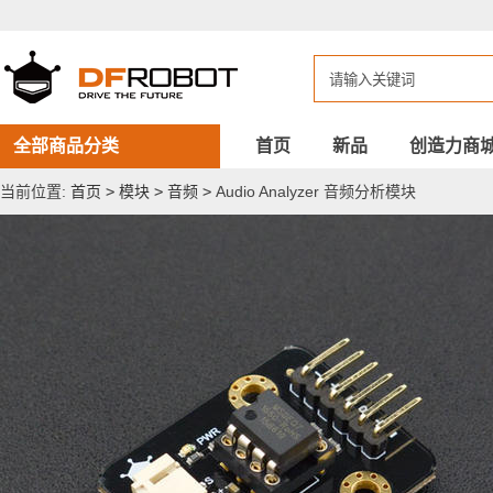
Audio
Analyzer
音
频
分
析
模
块
全部商品分类
首页
新品
创造力商
当前位置:
首页
>
模块
>
音频
>
Audio Analyzer 音频分析模块