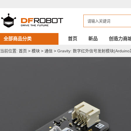
Gravity:
数
字
红
外
信
号
发
全部商品分类
首页
新品
创造力商
射
模
当前位置:
首页
>
模块
>
通信
>
Gravity: 数字红外信号发射模块(Arduino
块
(Arduino
兼
容)