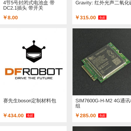
4节5号封闭式电池盒 带
Gravity: 红外光声二氧化
DC2.1插头 带开关
￥8.00
￥315.00
免邮
赛先生boson定制材料包
SIM7600G-H-M2 4G通
组
￥434.00
￥285.00
免邮
免邮