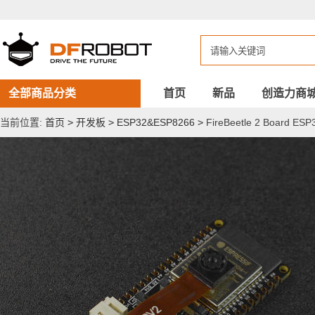
FireBeetle
2
Board
ESP32-
S3(N16R8)
开
发
板
全部商品分类
首页
新品
创造力商
(带
摄
当前位置:
首页
>
开发板
>
ESP32&ESP8266
>
FireBeetle 2 Board 
像
头)