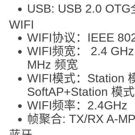
USB: USB 2.0 O
WIFI
WIFI协议：IEEE 802.
WIFI频宽： 2.4 GH
MHz 频宽
WIFI模式：Station
SoftAP+Station
WIFI频率：2.4GHz
帧聚合: TX/RX A-MP
蓝牙