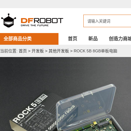
ROCK
5B
8GB
单
板
电
脑
全部商品分类
首页
新品
创造力商
当前位置:
首页
>
开发板
>
其他开发板
>
ROCK 5B 8GB单板电脑