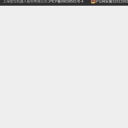
上海智位机器人股份有限公司
沪ICP备09038501号-4
沪公网安备31011502