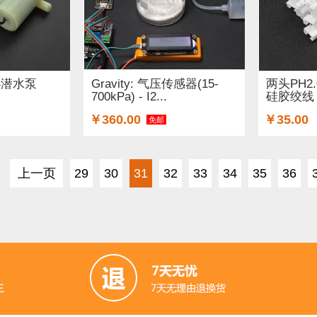
小潜水泵
Gravity: 气压传感器(15-
两头PH2.
700kPa) - I2...
硅胶绞线 长
￥360.00
￥35.00
免邮
上一页
29
30
31
32
33
34
35
36