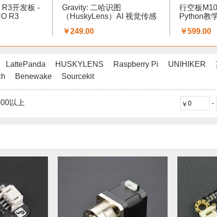
O R3开发板 -
Gravity: 二哈识图
行空板M10
NO R3
（HuskyLens）AI 视觉传感
Python
器 - 蘑菇云科创教育
科创教育
￥249.00
￥599.00
LattePanda
HUSKYLENS
Raspberry Pi
UNIHIKER
ch
Benewake
Sourcekit
000以上
-