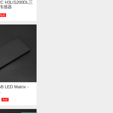
I2C H3LIS200DL三
传感器
免邮
B LED Matrix -
.
免邮