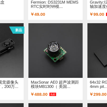
池盒
Fermion: DS3231M MEMS
Gravity:
RTC实时时钟模...
轴加速度
￥49.00
￥99.00
新品
I视觉摄像头
MaxSonar AE0 超声波测距
64x32 RG
，200万...
模块MB1300（ 美国...
4mm pit..
￥488.00
￥299.00
免邮