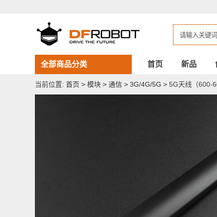
5G
天
线
（600-
6000MHz）
全部商品分类
首页
新品
当前位置:
首页
>
模块
>
通信
>
3G/4G/5G
>
5G天线（600-6