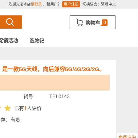
欢迎光临本店
请登录
，新用户？
用户注册
切换语言：
繁體中文
0
购物车
促销活动
造物记
）
是一款5G天线，向后兼容5G/4G/3G/2G。
货号
TEL0143
已有
1
人评价
库存：
有货
免费咨询