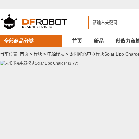
太
阳
能
充
电
器
模
块
全部商品分类
首页
新品
创造力商
Solar
Lipo
当前位置:
首页
>
模块
>
电源模块
>
太阳能充电器模块Solar Lipo Charger
Charger
(3.7V)