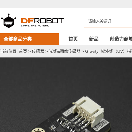
Gravity:
紫
外
线
（UV）
指
数
传
全部商品分类
首页
新品
创造力商
感
器-
当前位置:
首页
>
传感器
>
光线&图像传感器
>
Gravity: 紫外线（UV）
UVA240nm~370nm（支
持
I2C
和
UART
通
讯）