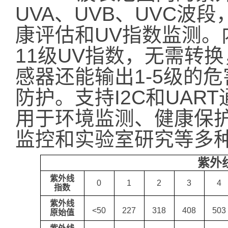
UVA、UVB、UVC波
康评估和UV指数监测。
11级UV指数，无需转
感器还能输出1-5级的
防护。支持I2C和UA
用于环境监测、健康保
监控和实验室研究等多
紫外
紫外线
0
1
2
3
4
指数
紫外线
<50
227
318
408
503
原始值