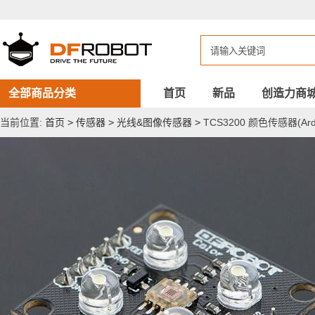
TCS3200
颜
色
传
感
器
(Arduino
兼
全部商品分类
首页
新品
创造力商
容)
当前位置:
首页
>
传感器
>
光线&图像传感器
>
TCS3200 颜色传感器(Ard