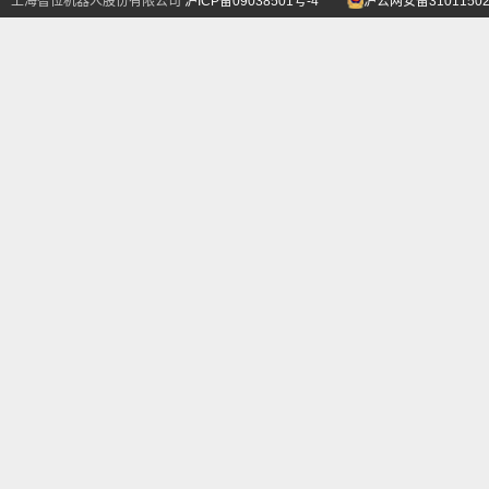
上海智位机器人股份有限公司
沪ICP备09038501号-4
沪公网安备31011502