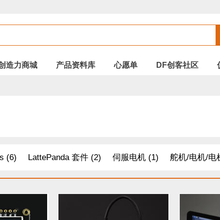
创造力商城
产品资料库
心愿单
DF创客社区
s (6)
LattePanda 套件 (2)
伺服电机 (1)
舵机/电机/电机
树莓派 套件 (2)
机器人 套件 (30)
AD / DA转换器 (20)
(12)
配件 (8)
Arduino (28)
距离传感器 (33)
其他模