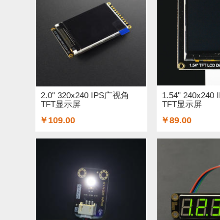
工具 (5)
电缆&电线 (1)
温湿度传感器 (37)
结构件 (12)
键盘 (5)
液体传感器 (17)
ESP
3G/4G/5G (1)
IO 扩展板 (75)
Arduino 套件 (
电源模块 (19)
外壳&保护套 (9)
柔性传感器 (
2.0" 320x240 IPS广视角
1.54" 240x24
TFT显示屏
TFT显示屏
加速度传感器 (32)
LattePanda (1)
直流电机驱
￥109.00
￥89.00
其他传感器 (8)
GPS (1)
RFID (3)
LCD (17
压力传感器 (14)
行空板 (1)
其他开发板 (9)
电容 (1)
直流电机 (19)
电位计 (4)
锂电池 (