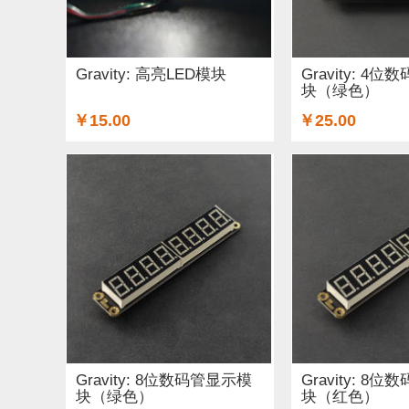
铜柱 (2)
太阳能 (3)
其他电子器件 (5)
其他
无线电（射频） (4)
GSM/GPRS/GPS (1)
开
Gravity: 高亮LED模块
Gravity: 4
块（绿色）
空气传感器 (62)
磁传感器 (2)
促销 (1)
适
￥15.00
￥25.00
光线&图像传感器 (27)
心愿单 (5)
套餐 (12)
OLEDs (7)
其他扩展板 (14)
WiFi (5)
蓝牙 
STEM/创客 教育 (9)
AI 人工智能 (4)
电子墨水
Gravity: 8位数码管显示模
Gravity: 8
块（绿色）
块（红色）