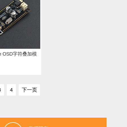
etle OSD字符叠加模
3
4
下一页