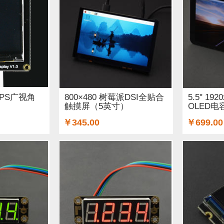
DF纪念品 (14)
ARM (5)
重量传感器 (2)
电子器件 (3)
32&ESP8266 (23)
Lilypad（弃用） (1)
排针排母 (2)
7)
声音传感器 (6)
RTC模块 (6)
以太网 (3)
传感器组
3)
电流传感器 (9)
电源 (2)
交互传感器 (8)
USB 数
0 IPS广视角
800×480 树莓派DSI全贴合
5.5" 192
触摸屏（5英寸）
OLED电
动器 (11)
制动器和平台 (3)
树莓派 (1)
LCD/LED/显
￥345.00
￥699.00
)
LED (26)
Gravity系列连接线 (4)
电阻 (2)
串口 (8
编码器 (4)
螺丝和螺母 (2)
轮子 (7)
Xbee / Zigbee (1
2)
运动传感器 (16)
泵 (2)
通信 (19)
继电器 (8)