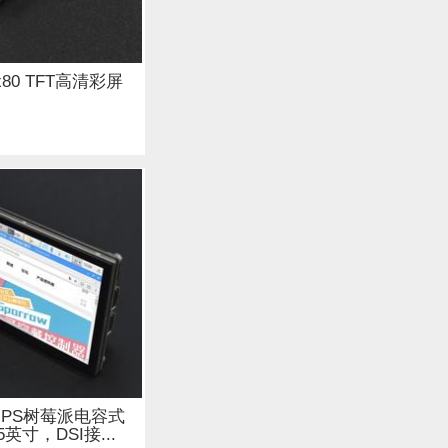
 (7)
0x80 TFT高清彩屏
(2)
喇叭 (2)
t 套件 (4)
I 人工智能 (2)
0 IPS树莓派电容式
英寸，DSI接...