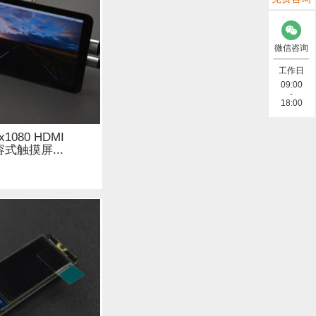
存储模块 (6)
微信咨询
总线&OBD (7)
工作日
09:00
-
合包 (1)
18:00
据线 (2)
0x1080 HDMI
容式触摸屏...
示屏 (10)
)
)
NB-IoT (4)
其他 (2)