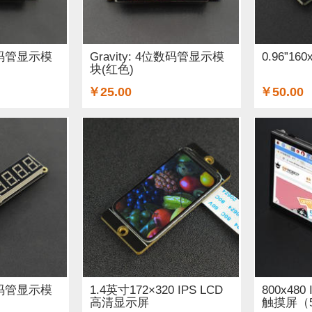
线材 (15)
e-Health传感器 (7)
屏幕和显示器 (18)
数码管
关和按钮 (34)
3D 打印机耗材 (6)
3D 打印机及配件 (14)
位数码管显示模
Gravity: 4位数码管显示模
0.96”16
块(红色)
配器和连接器 (3)
套件 (1)
传感器 (13)
伺服电机驱动器 
￥25.00
￥50.00
书籍 (19)
二极管和三极管 (1)
AA电池 (4)
micro:bi
(4)
晶振 (1)
无刷电机 (2)
英伟达 (1)
音频 (11)
A
 (2)
位数码管显示模
1.4英寸172×320 IPS LCD
800x48
高清显示屏
触摸屏（5