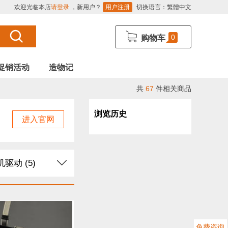
欢迎光临本店
请登录
，新用户？
用户注册
切换语言：
繁體中文
0
购物车
促销活动
造物记
共
67
件相关商品
浏览历史
进入官网
驱动 (5)
导电线 (2)
块 (23)
免费咨询