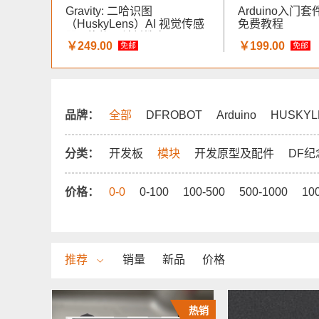
Gravity: 二哈识图
Arduino入门套
（HuskyLens）AI 视觉传感
免费教程
器 - 蘑菇云科创教育
￥249.00
￥199.00
免邮
免邮
品牌：
全部
DFROBOT
Arduino
HUSKYL
分类：
开发板
模块
开发原型及配件
DF纪
价格：
0-0
0-100
100-500
500-1000
10
推荐
销量
新品
价格
热销