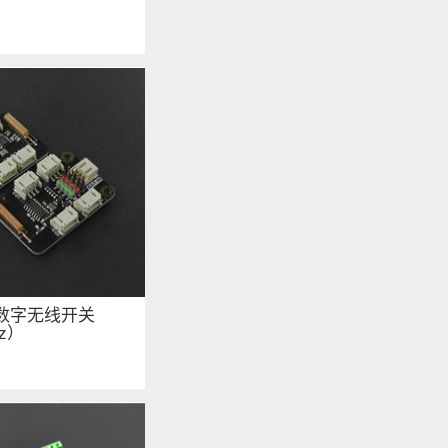
y: 数字无线开关
z）