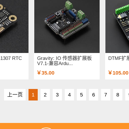
DS1307 RTC
Gravity: IO 传感器扩展板
DTMF扩展
V7.1-兼容Ardu...
￥35.00
￥105.00
上一页
1
2
3
4
5
6
7
8