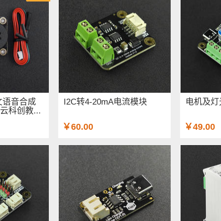
英文语音合成
I2C转4-20mA电流模块
电机及灯
菇云科创教...
￥60.00
￥49.00