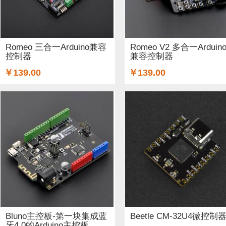
铜柱 (2)
太阳能 (3)
其他电子器件 (5)
其他线材 (15)
无线电（射频） (4)
GSM/GPRS/GPS (1)
开关和按钮 (
Romeo 三合一Arduino兼容
Romeo V2 多合一Arduin
控制器
兼容控制器
空气传感器 (62)
磁传感器 (2)
促销 (1)
适配器和连接器
￥139.00
￥139.00
光线&图像传感器 (27)
心愿单 (5)
套餐 (12)
书籍 (19
OLEDs (7)
其他扩展板 (14)
WiFi (5)
蓝牙 (4)
晶振
STEM/创客 教育 (9)
AI 人工智能 (4)
电子墨水 (2)
Bluno主控板-第一块集成蓝
Beetle CM-32U4微控制
牙4.0的Arduino主控板