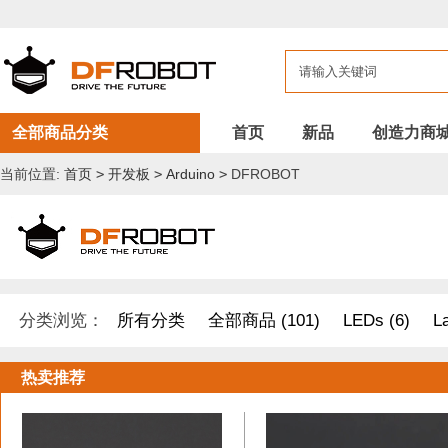
全部商品分类
首页
新品
创造力商
当前位置:
首页
>
开发板
>
Arduino
>
DFROBOT
分类浏览：
所有分类
全部商品 (101)
LEDs (6)
L
开发原型及配件 (1)
DF纪念品/书籍/套餐 (2)
树莓派 套件
热卖推荐
其他套件 (37)
Boson 套件 (10)
面包板/原型板 (12)