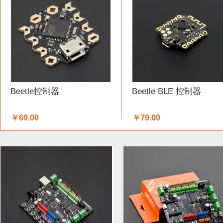
工具 (5)
电缆&电线 (1)
温湿度传感器 (37)
DF纪念品 
结构件 (12)
键盘 (5)
液体传感器 (17)
ESP32&ESP82
3G/4G/5G (1)
IO 扩展板 (75)
Arduino 套件 (7)
声音传
Beetle控制器
Beetle BLE 控制器
电源模块 (19)
外壳&保护套 (9)
柔性传感器 (3)
电流
￥69.00
￥79.00
加速度传感器 (32)
LattePanda (1)
直流电机驱动器 (11
其他传感器 (8)
GPS (1)
RFID (3)
LCD (17)
LED (
压力传感器 (14)
行空板 (1)
其他开发板 (9)
编码器 (
电容 (1)
直流电机 (19)
电位计 (4)
锂电池 (2)
运动