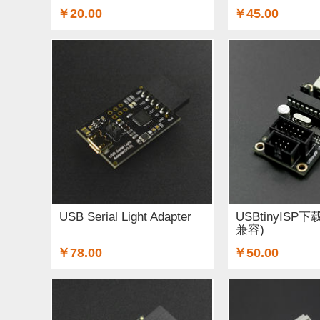
￥20.00
￥45.00
USB Serial Light Adapter
USBtinyISP下载
兼容)
￥78.00
￥50.00