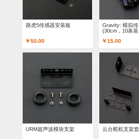
铜柱 (2)
太阳能 (3)
其他电子器件 (5)
其他
无线电（射频） (4)
GSM/GPRS/GPS (1)
开
路虎5传感器安装板
Gravity: 
(30cm，10条
空气传感器 (62)
磁传感器 (2)
促销 (1)
适
￥50.00
￥15.00
光线&图像传感器 (27)
心愿单 (5)
套餐 (12)
OLEDs (7)
其他扩展板 (14)
WiFi (5)
蓝牙 
STEM/创客 教育 (9)
AI 人工智能 (4)
电子墨水
URM超声波模块支架
云台舵机支架