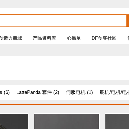
创造力商城
产品资料库
心愿单
DF创客社区
s (6)
LattePanda 套件 (2)
伺服电机 (1)
舵机/电机/电机
树莓派 套件 (2)
机器人 套件 (30)
AD / DA转换器 (20)
(12)
配件 (8)
Arduino (28)
距离传感器 (33)
其他模