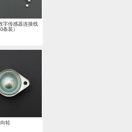
 (7)
y: 数字传感器连接线
，10条装）
(2)
喇叭 (2)
t 套件 (4)
I 人工智能 (2)
万向轮