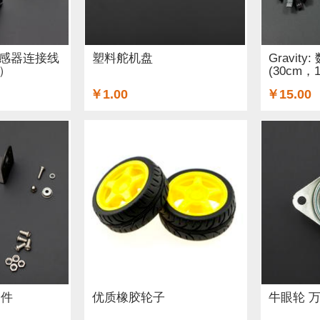
线材 (15)
e-Health传感器 (7)
屏幕和显示器 (18)
数码管
关和按钮 (34)
3D 打印机耗材 (6)
3D 打印机及配件 (14)
模拟传感器连接线
塑料舵机盘
Gravit
装）
(30cm
配器和连接器 (3)
套件 (1)
传感器 (13)
伺服电机驱动器 
￥1.00
￥15.00
书籍 (19)
二极管和三极管 (1)
AA电池 (4)
micro:bi
(4)
晶振 (1)
无刷电机 (2)
英伟达 (1)
音频 (11)
A
 (2)
套件
优质橡胶轮子
牛眼轮 