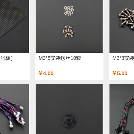
DF纪念品 (14)
ARM (5)
重量传感器 (2)
电子器件 (3)
32&ESP8266 (23)
Lilypad（弃用） (1)
排针排母 (2)
7)
声音传感器 (6)
RTC模块 (6)
以太网 (3)
传感器组
3)
电流传感器 (9)
电源 (2)
交互传感器 (8)
USB 数
洞洞板）
M3*5安装螺丝10套
M3*8安
动器 (11)
制动器和平台 (3)
树莓派 (1)
LCD/LED/显
￥4.00
￥5.00
)
LED (26)
Gravity系列连接线 (4)
电阻 (2)
串口 (8
编码器 (4)
螺丝和螺母 (2)
轮子 (7)
Xbee / Zigbee (1
2)
运动传感器 (16)
泵 (2)
通信 (19)
继电器 (8)