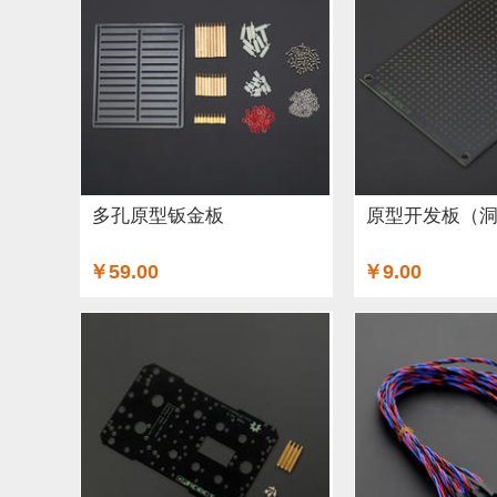
工具 (5)
电缆&电线 (1)
温湿度传感器 (37)
结构件 (12)
键盘 (5)
液体传感器 (17)
ESP
3G/4G/5G (1)
IO 扩展板 (75)
Arduino 套件 (
电源模块 (19)
外壳&保护套 (9)
柔性传感器 (
多孔原型钣金板
原型开发板（
加速度传感器 (32)
LattePanda (1)
直流电机驱
￥59.00
￥9.00
其他传感器 (8)
GPS (1)
RFID (3)
LCD (17
压力传感器 (14)
行空板 (1)
其他开发板 (9)
电容 (1)
直流电机 (19)
电位计 (4)
锂电池 (