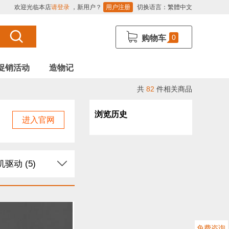
欢迎光临本店
请登录
，新用户？
用户注册
切换语言：
繁體中文
0
购物车
促销活动
造物记
共
82
件相关商品
浏览历史
进入官网
驱动 (5)
导电线 (2)
块 (23)
免费咨询