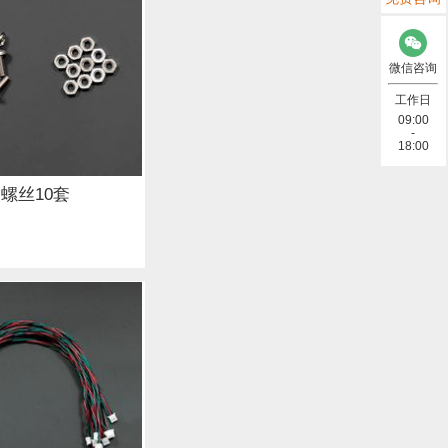
存储模块 (6)
微信咨询
总线&OBD (7)
工作日
09:00
-
合包 (1)
18:00
据线 (2)
装螺丝10套
示屏 (10)
)
)
NB-IoT (4)
其他 (2)