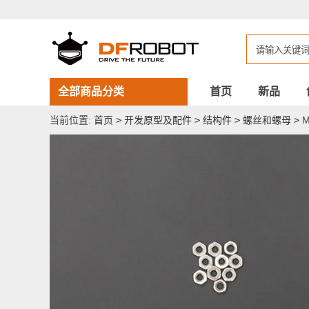
M3*5
安
装
螺
丝
10
套
全部商品分类
首页
新品
当前位置:
首页
>
开发原型及配件
>
结构件
>
螺丝和螺母
>
M