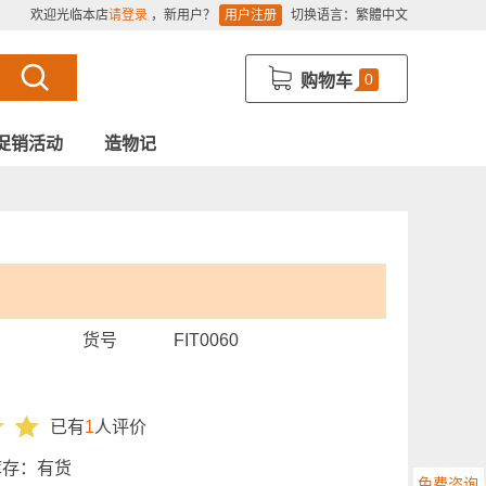
欢迎光临本店
请登录
，新用户？
用户注册
切换语言：
繁體中文
0
购物车
促销活动
造物记
货号
FIT0060
已有
1
人评价
库存：
有货
免费咨询