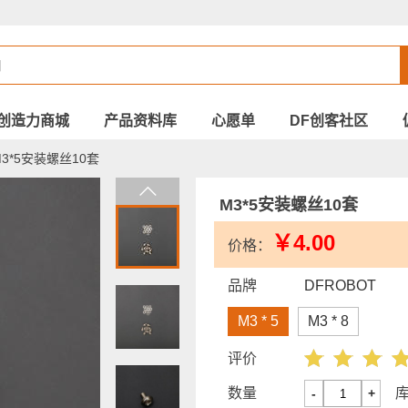
创造力商城
产品资料库
心愿单
DF创客社区
3*5安装螺丝10套
M3*5安装螺丝10套
￥4.00
价格：
品牌
DFROBOT
M3 * 5
M3 * 8
评价
数量
-
+