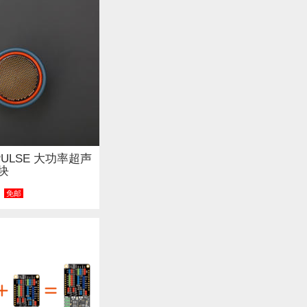
-PULSE 大功率超声
块
免邮