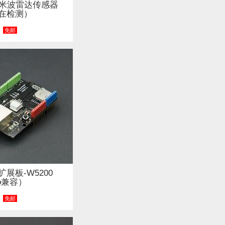
z毫米波雷达传感器
在检测）
免邮
展板-W5200
no兼容）
免邮