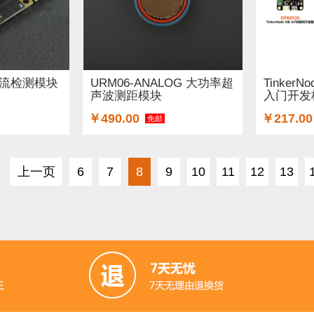
模拟电流检测模块
URM06-ANALOG 大功率超
TinkerN
声波测距模块
入门开发
￥490.00
￥217.00
免邮
上一页
6
7
8
9
10
11
12
13