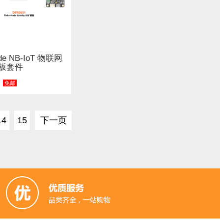
ode NB-IoT 物联网
板套件
免邮
14
15
下一页