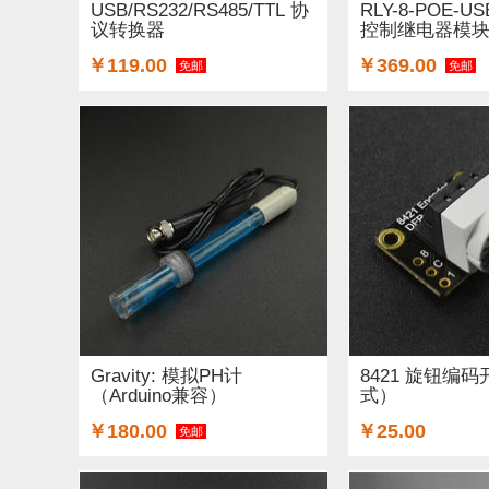
USB/RS232/RS485/TTL 协
RLY-8-POE-U
议转换器
控制继电器模
￥119.00
￥369.00
免邮
免邮
Gravity: 模拟PH计
8421 旋钮编
（Arduino兼容）
式）
￥180.00
￥25.00
免邮