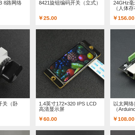
SB 8路网络
8421旋钮编码开关（立式）
24GH
块
（人体存
￥25.00
￥156.00
码开关（卧
1.4英寸172×320 IPS LCD
以太网络扩
高清显示屏
（Ardui
￥60.00
￥108.00