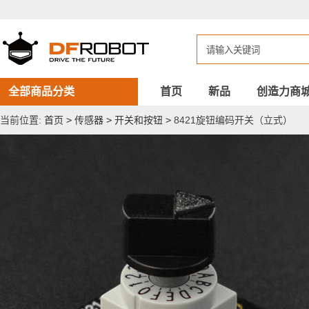
8421
旋
钮
编
码
开
关
（立
全部商品分类
首页
新品
创造力商
式）
当前位置:
首页
>
传感器
>
开关和按钮
>
8421旋钮编码开关（立式）