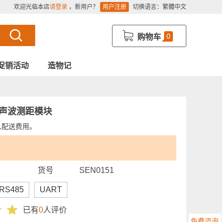
欢迎光临本店
请登录
，新用户？
用户注册
切换语言：
繁體中文
0
购物车
促销活动
造物记
率超声波测距模块
入配送费用。
货号
SEN0151
RS485
UART
已有
0
人评价
免费咨询