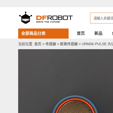
URM06-
PULSE
大
功
率
超
声
波
全部商品分类
首页
新品
测
距
当前位置:
首页
>
传感器
>
距离传感器
>
URM06-PULSE
模
块