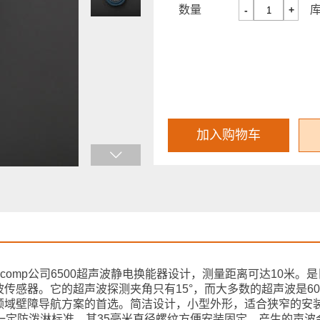
数量
-
+
加入购物车
enscomp公司6500超声波静电换能器设计，测量距离可达10米
感器。它的超声波探测夹角只有15°，而大多数的超声波是60°-
领域壁障导航方案的首选。简洁设计，小型外形，适合狭窄的安
一定防泼淋标准，其35毫米直径螺纹方便安装固定。产生的声波