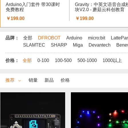
Arduino入门套件 带30课时
Gravity：中英文语音合成
免费教程
块V2.0 - 蘑菇云科创教育
￥199.00
￥199.00
品牌：
全部
DFROBOT
Arduino
micro:bit
LattePa
SLAMTEC
SHARP
Miga
Devantech
Bene
价格：
全部
0-100
100-500
500-1000
1000以上
推荐
销量
新品
价格