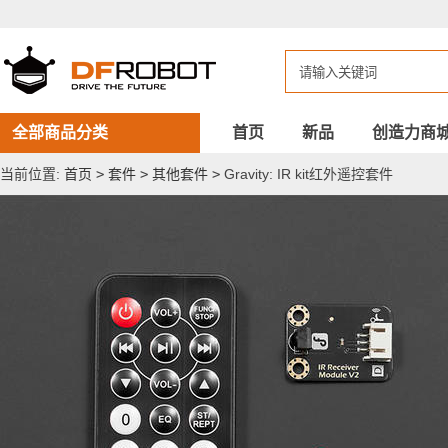
Gravity:
IR
kit
红
外
遥
控
套
全部商品分类
首页
新品
创造力商
件
当前位置:
首页
>
套件
>
其他套件
>
Gravity: IR kit红外遥控套件