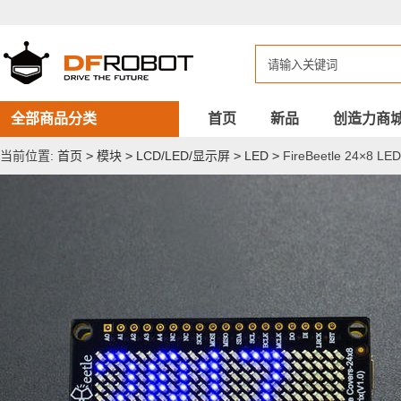
FireBeetle
24×8
LED
点
阵
屏
（蓝
色）
全部商品分类
首页
新品
创造力商
当前位置:
首页
>
模块
>
LCD/LED/显示屏
>
LED
>
FireBeetle 24×8