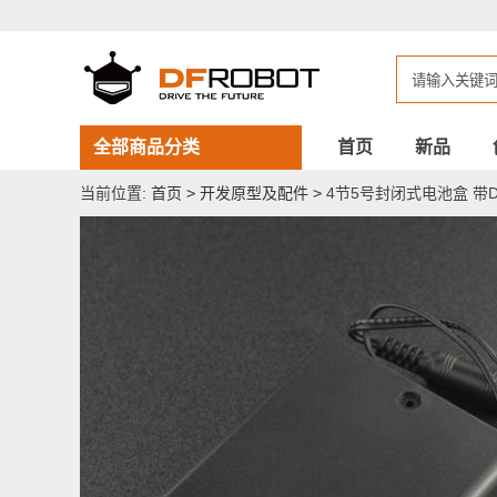
4
节
5
号
封
闭
式
电
全部商品分类
首页
新品
池
盒
当前位置:
首页
>
开发原型及配件
>
4节5号封闭式电池盒 带D
带
DC2.1
插
头
带
开
关