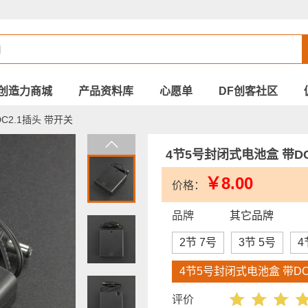
创造力商城
产品资料库
心愿单
DF创客社区
C2.1插头 带开关
4节5号封闭式电池盒 带DC
￥8.00
价格：
品牌
其它品牌
2节 7号
3节 5号
4
4节5号封闭式电池盒 带DC
评价