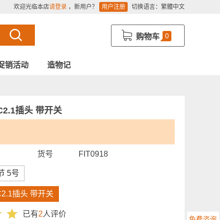
欢迎光临本店
请登录
，新用户？
用户注册
切换语言：
繁體中文
0
购物车
促销活动
造物记
2.1插头 带开关
货号
FIT0918
节 5号
2.1插头 带开关
已有
2
人评价
免费咨询