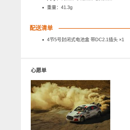
重量：41.3g
配送清单
4节5号封闭式电池盒 带DC2.1插头 ×1
心愿单