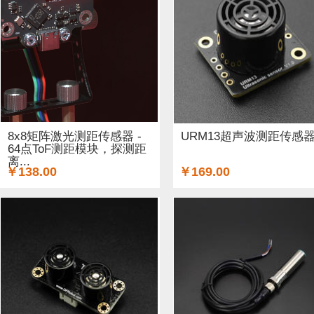
工具 (5)
电缆&电线 (1)
温湿度传感器 (37)
DF纪念品 
结构件 (12)
键盘 (5)
液体传感器 (17)
ESP32&ESP82
3G/4G/5G (1)
IO 扩展板 (75)
Arduino 套件 (7)
声音传
电源模块 (19)
外壳&保护套 (9)
柔性传感器 (3)
电流
8x8矩阵激光测距传感器 -
URM13超声波测距传感
64点ToF测距模块，探测距
离...
加速度传感器 (32)
LattePanda (1)
直流电机驱动器 (11
￥138.00
￥169.00
其他传感器 (8)
GPS (1)
RFID (3)
LCD (17)
LED (
压力传感器 (14)
行空板 (1)
其他开发板 (9)
编码器 (
电容 (1)
直流电机 (19)
电位计 (4)
锂电池 (2)
运动