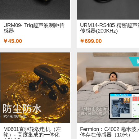
铜柱 (2)
太阳能 (3)
其他电子器件 (5)
其他线材 (15)
无线电（射频） (4)
GSM/GPRS/GPS (1)
开关和按钮 (
URM09- Trig超声波测距传
URM14-RS485 精密超
感器
传感器(200KHz)
空气传感器 (62)
磁传感器 (2)
促销 (1)
适配器和连接器
￥45.00
￥699.00
光线&图像传感器 (27)
心愿单 (5)
套餐 (12)
书籍 (19
OLEDs (7)
其他扩展板 (14)
WiFi (5)
蓝牙 (4)
晶振
STEM/创客 教育 (9)
AI 人工智能 (4)
电子墨水 (2)
M0601直驱轮毂电机（左
Fermion：C4002 毫米波
轮）- 高度集成的一体化
体存在传感器（10米）