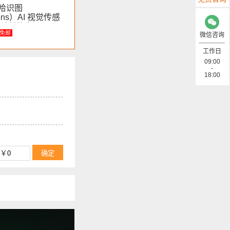
 二哈识图
ens）AI 视觉传感
云科创教育
免邮
微信咨询
工作日
09:00
-
18:00