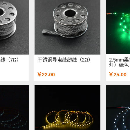
线（7Ω）
不锈钢导电缝纫线（2Ω）
2.5mm柔
灯）绿色
￥22.00
￥25.00