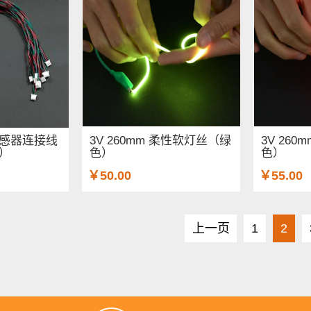
数字传感器连接线
3V 260mm 柔性软灯丝（绿
3V 26
装）
色）
色）
￥50.00
￥55.00
上一页
1
2