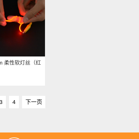
0mm 柔性软灯丝（红
3
4
下一页