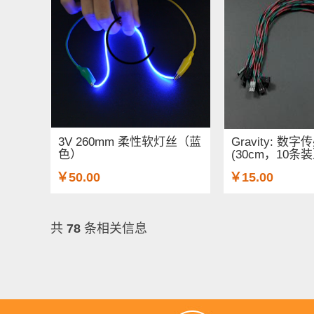
3V 260mm 柔性软灯丝（蓝
Gravity: 
色）
(30cm，10条
￥50.00
￥15.00
共
78
条相关信息