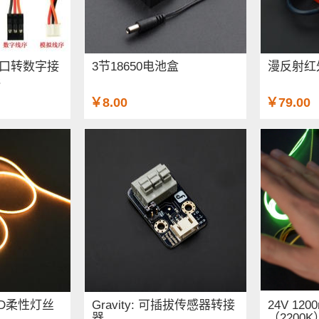
模拟接口转数字接
3节18650电池盒
漫反射红
线
￥8.00
￥79.00
LED柔性灯丝
Gravity: 可插拔传感器转接
24V 12
器
（2200K