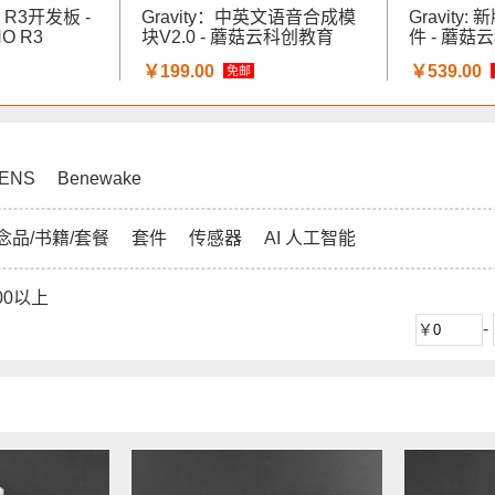
O R3开发板 -
Gravity：中英文语音合成模
Gravity:
NO R3
块V2.0 - 蘑菇云科创教育
件 - 蘑菇
￥199.00
￥539.00
免邮
ENS
Benewake
念品/书籍/套餐
套件
传感器
AI 人工智能
00以上
-