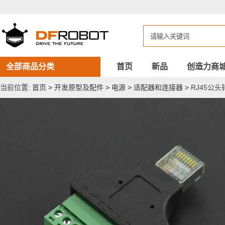
RJ45
公
头
转
8Pin
端
子
适
全部商品分类
首页
新品
创造力商
配
器
当前位置:
首页
>
开发原型及配件
>
电源
>
适配器和连接器
>
RJ45公头