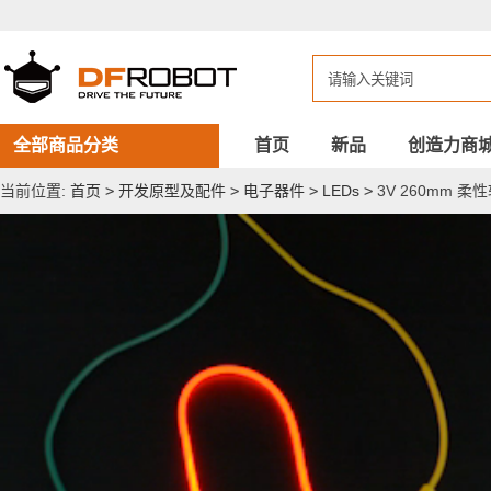
3V
260mm
柔
性
软
灯
丝
（红
全部商品分类
首页
新品
创造力商
色）
当前位置:
首页
>
开发原型及配件
>
电子器件
>
LEDs
>
3V 260mm 