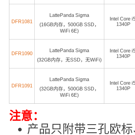
LattePanda Sigma
Intel Core i
DFR1081
1340P
(16GB内存，500GB SSD，
WiFi 6E)
LattePanda Sigma
Intel Core i
DFR1090
1340P
(32GB内存，无SSD，无WiFi)
LattePanda Sigma
Intel Core i
DFR1091
1340P
(32GB内存，500GB SSD，
WiFi 6E)
注意：
产品只附带三孔欧标