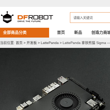
LattePanda
拿
铁
熊
猫
Sigma
—
x86
全部商品分类
首页
新品
创造力商
Windows
/
当前位置:
首页
>
开发板
>
LattePanda
>
LattePanda 拿铁熊猫 Sigma 
Linux
单
板
服
务
器
（16GB
内
存，
llama2）