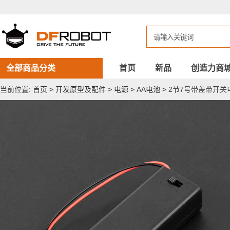
2
节
7
号
带
盖
带
开
全部商品分类
首页
新品
创造力商
关
电
当前位置:
首页
>
开发原型及配件
>
电源
>
AA电池
>
2节7号带盖带开关
池
盒