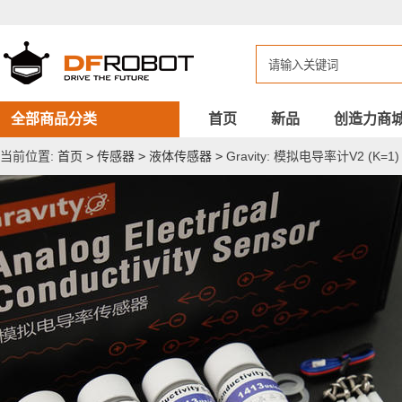
Gravity:
模
拟
电
导
率
计
V2
全部商品分类
首页
新品
创造力商
(K=1)
当前位置:
首页
>
传感器
>
液体传感器
>
Gravity: 模拟电导率计V2 (K=1)