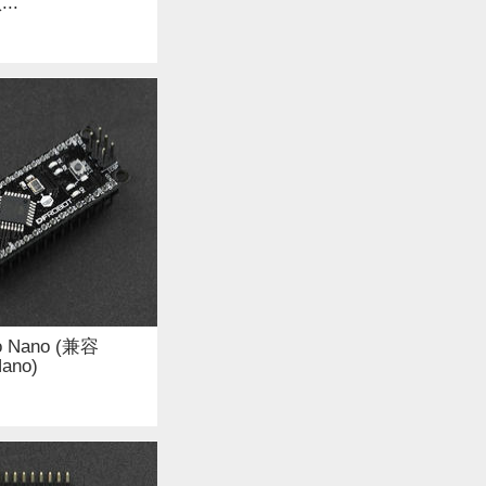
..
o Nano (兼容
Nano)