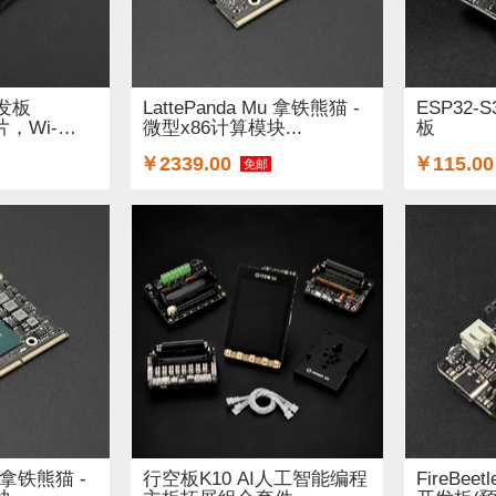
开发板
LattePanda Mu 拿铁熊猫 -
ESP32-S
片，Wi-
微型x86计算模块...
板
￥2339.00
￥115.00
免邮
u 拿铁熊猫 -
行空板K10 AI人工智能编程
FireBeetl