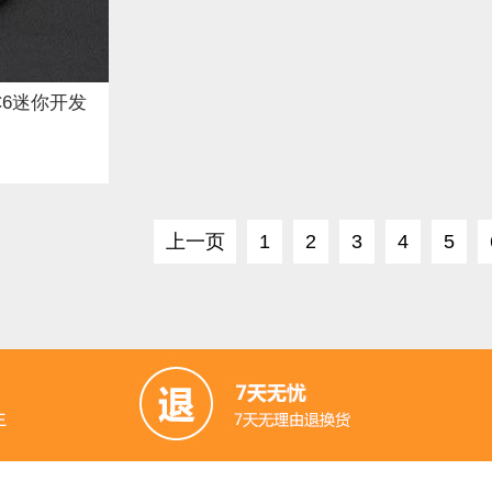
2 C6迷你开发
上一页
1
2
3
4
5