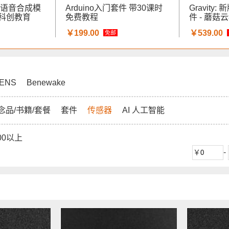
英文语音合成模
Arduino入门套件 带30课时
Gravity:
菇云科创教育
免费教程
件 - 蘑菇
￥199.00
￥539.00
免邮
ENS
Benewake
念品/书籍/套餐
套件
传感器
AI 人工智能
00以上
-