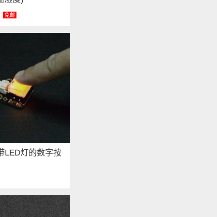
免邮
y: 带LED灯的数字按