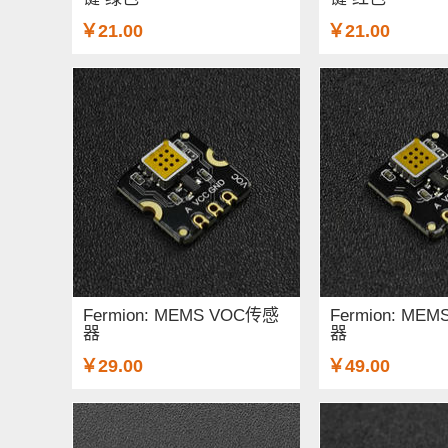
￥21.00
￥21.00
Fermion: MEMS VOC传感
Fermion: M
器
器
￥29.00
￥49.00