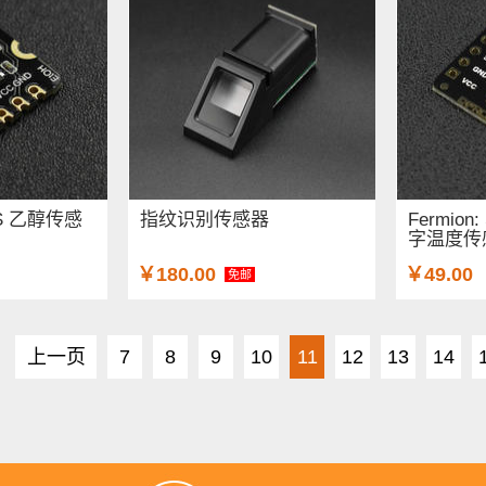
EMS 乙醇传感
指纹识别传感器
Fermion
字温度传
￥180.00
￥49.00
免邮
上一页
7
8
9
10
11
12
13
14