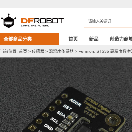
Fermion:
STS35
高
精
度
数
字
温
全部商品分类
首页
新品
创造力商
度
传
当前位置:
首页
>
传感器
>
温湿度传感器
>
Fermion: STS35 高精度
感
器