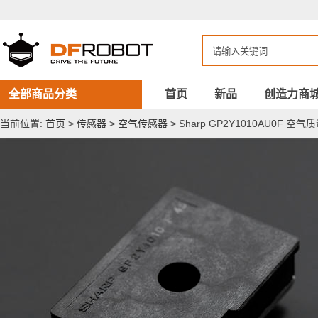
Sharp
GP2Y1010AU0F
空
气
质
量
粉
尘
全部商品分类
首页
新品
创造力商
传
感
当前位置:
首页
>
传感器
>
空气传感器
>
Sharp GP2Y1010AU0F 
器