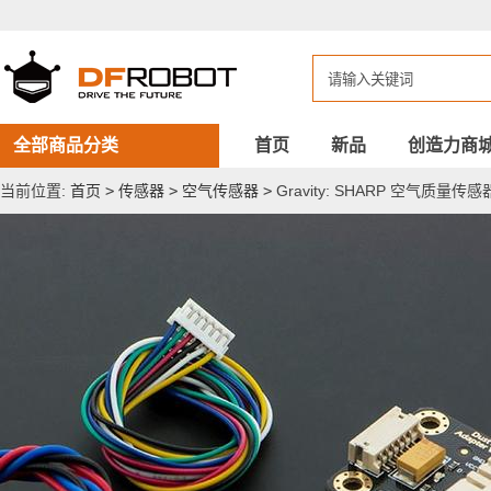
Gravity:
SHARP
空
气
质
量
传
感
全部商品分类
首页
新品
创造力商
器
转
当前位置:
首页
>
传感器
>
空气传感器
>
Gravity: SHARP 空气质量传
接
模
块