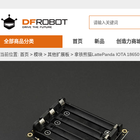
拿
铁
熊
猫
LattePanda
IOTA
18650
UPS
全部商品分类
首页
新品
创造力商
扩
展
当前位置:
首页
>
模块
>
其他扩展板
>
拿铁熊猫LattePanda IOTA 18
板
-
即
插
即
用、
8
小
时
续
航、
HID-
UPS
协
议