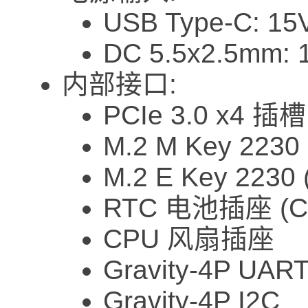
USB Type-C: 15
DC 5.5x2.5mm: 
内部接口:
PCIe 3.0 x4
M.2 M Key 2230 
M.2 E Key 2230 
RTC 电池插座 (CR
CPU 风扇插座
Gravity-4P UAR
Gravity-4P I2C