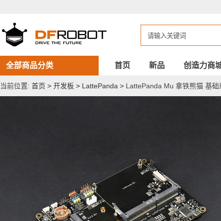
LattePanda
Mu
拿
铁
熊
猫
基
础
全部商品分类
首页
新品
创造力商
载
板
当前位置:
首页
>
开发板
>
LattePanda
>
LattePanda Mu 拿铁熊猫 基