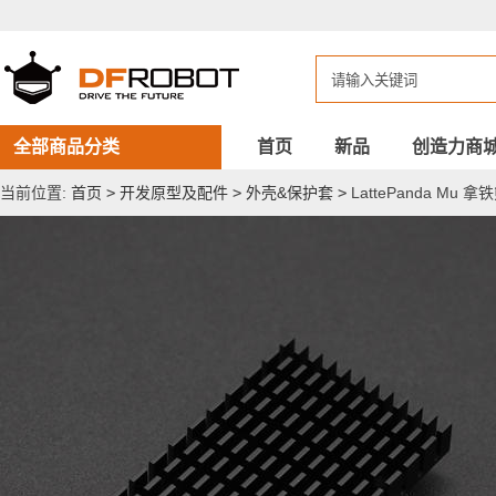
LattePanda
Mu
拿
铁
熊
猫
铝
合
全部商品分类
首页
新品
创造力商
金
薄
当前位置:
首页
>
开发原型及配件
>
外壳&保护套
>
LattePanda Mu
散
热
片