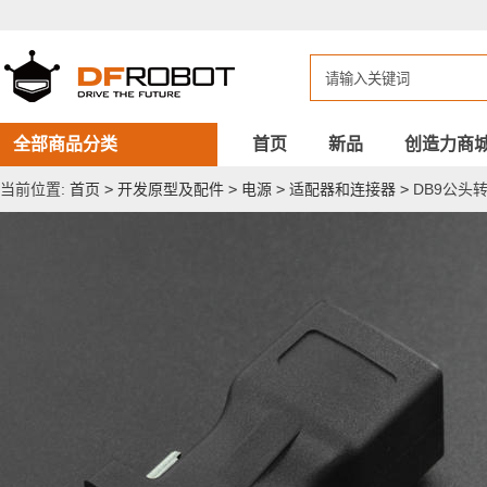
DB9
公
头
转
RJ45
母
头
适
全部商品分类
首页
新品
创造力商
配
器
当前位置:
首页
>
开发原型及配件
>
电源
>
适配器和连接器
>
DB9公头转