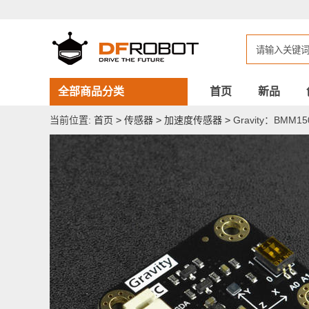
Gravity：
BMM150
三
轴
地
磁
传
感
全部商品分类
首页
新品
器
当前位置:
首页
>
传感器
>
加速度传感器
>
Gravity：BM