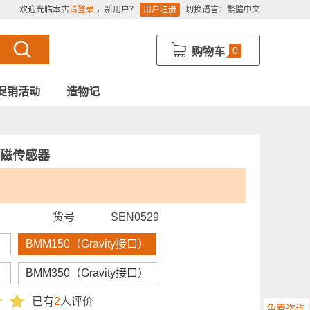
欢迎光临本店
请登录
，新用户？
用户注册
切换语言：
繁體中文
0
购物车
促销活动
造物记
轴地磁传感器
货号
SEN0529
）
BMM150（Gravity接口）
）
BMM350（Gravity接口）
已有
2
人评价
免费咨询