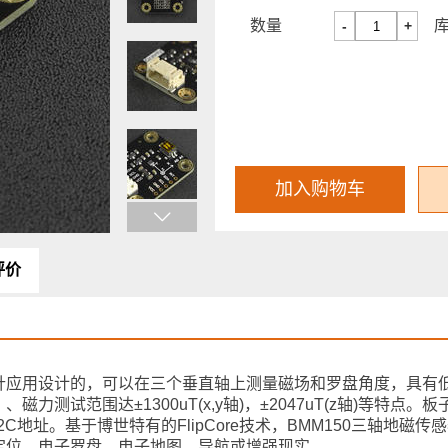
数量
-
+
加入购物车
评价
南针应用设计的，可以在三个垂直轴上测量磁场和罗盘角度，具有
.5°）、磁力测试范围达±1300uT(x,y轴)，±2047uT(z轴)等特点
C地址。基于博世特有的FlipCore技术，BMM150三轴地磁传
定位、电子罗盘、电子地图、导航或增强现实。