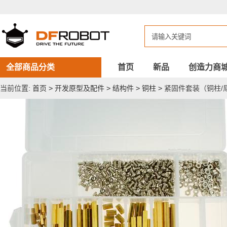
紧
固
件
套
装
（铜
柱/
尼
全部商品分类
首页
新品
创造力商
龙
柱）
当前位置:
首页
>
开发原型及配件
>
结构件
>
铜柱
>
紧固件套装（铜柱/