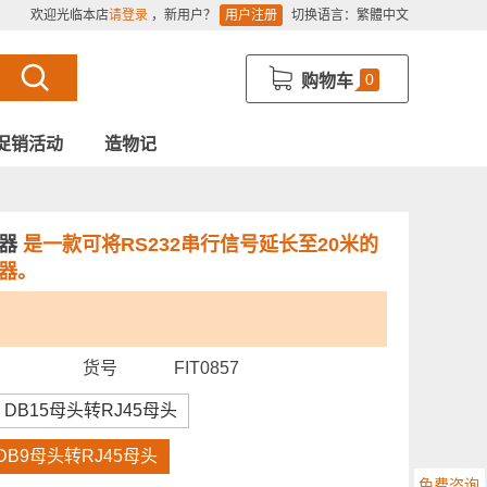
欢迎光临本店
请登录
，新用户？
用户注册
切换语言：
繁體中文
0
购物车
促销活动
造物记
配器
是一款可将RS232串行信号延长至20米的
配器。
货号
FIT0857
DB15母头转RJ45母头
DB9母头转RJ45母头
免费咨询