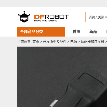
DB9
母
头
转
RJ45
母
头
适
全部商品分类
首页
新品
配
器
当前位置:
首页
>
开发原型及配件
>
电源
>
适配器和连接器
>