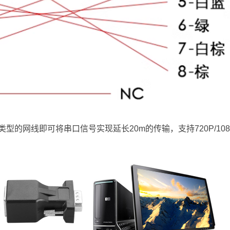
型的网线即可将串口信号实现延长20m的传输，支持720P/1080I