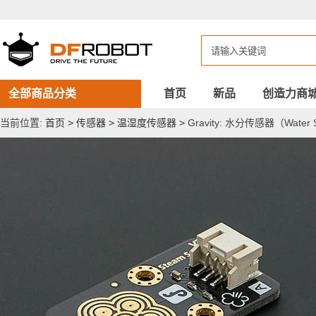
Gravity:
水
分
传
感
器
（Water
Sensor）
全部商品分类
首页
新品
创造力商
当前位置:
首页
>
传感器
>
温湿度传感器
>
Gravity: 水分传感器（Water 